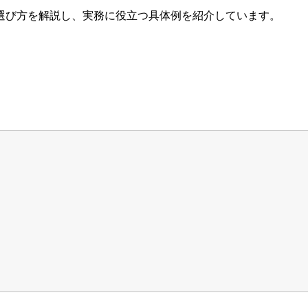
選び方を解説し、実務に役立つ具体例を紹介しています。