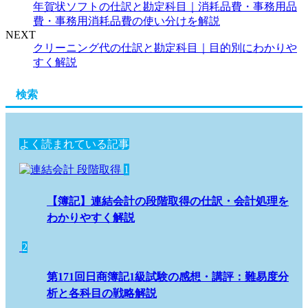
年賀状ソフトの仕訳と勘定科目｜消耗品費・事務用品
費・事務用消耗品費の使い分けを解説
NEXT
クリーニング代の仕訳と勘定科目｜目的別にわかりや
すく解説
検索
よく読まれている記事
1
【簿記】連結会計の段階取得の仕訳・会計処理を
わかりやすく解説
2
第171回日商簿記1級試験の感想・講評：難易度分
析と各科目の戦略解説