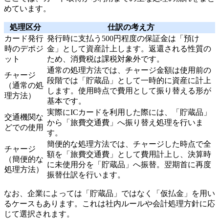
めています。
処理区分
仕訳の考え方
カード発行
発行時に支払う500円程度の保証金は「預け
時のデポジ
金」として資産計上します。返還される性質の
ット
ため、消費税は課税対象外です。
通常の処理方法では、チャージ金額は使用前の
チャージ
段階では「貯蔵品」として一時的に資産に計上
（通常の処
します。使用時点で費用として振り替える形が
理方法）
基本です。
実際にICカードを利用した際には、「貯蔵品」
交通機関な
から「旅費交通費」へ振り替え処理を行いま
どでの使用
す。
簡便的な処理方法では、チャージした時点で全
チャージ
額を「旅費交通費」として費用計上し、決算時
（簡便的な
に未使用分を「貯蔵品」へ振替。翌期首に再度
処理方法）
振替仕訳を行います。
なお、企業によっては「貯蔵品」ではなく「仮払金」を用い
るケースもあります。これは社内ルールや会計処理方針に応
じて選択されます。