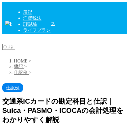
簿記
消費税法
FP試験
ライフプラン
ⓘ 広告
HOME
>
簿記
>
仕訳例
>
仕訳例
交通系ICカードの勘定科目と仕訳｜
Suica・PASMO・ICOCAの会計処理を
わかりやすく解説