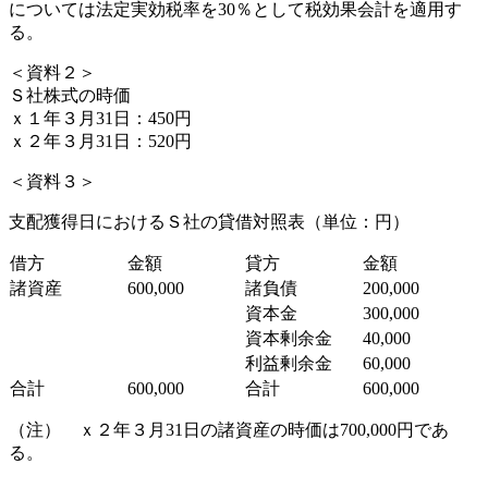
については法定実効税率を30％として税効果会計を適用す
る。
＜資料２＞
Ｓ社株式の時価
ｘ１年３月31日：450円
ｘ２年３月31日：520円
＜資料３＞
支配獲得日におけるＳ社の貸借対照表（単位：円）
借方
金額
貸方
金額
諸資産
600,000
諸負債
200,000
資本金
300,000
資本剰余金
40,000
利益剰余金
60,000
合計
600,000
合計
600,000
（注） ｘ２年３月31日の諸資産の時価は700,000円であ
る。