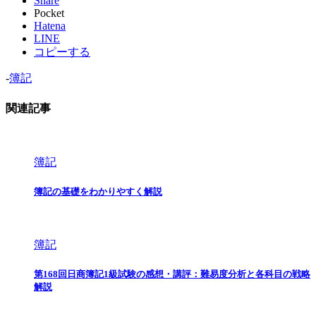
Share
Pocket
Hatena
LINE
コピーする
-
簿記
関連記事
簿記
簿記の基礎をわかりやすく解説
簿記
第168回日商簿記1級試験の感想・講評：難易度分析と各科目の戦略
解説