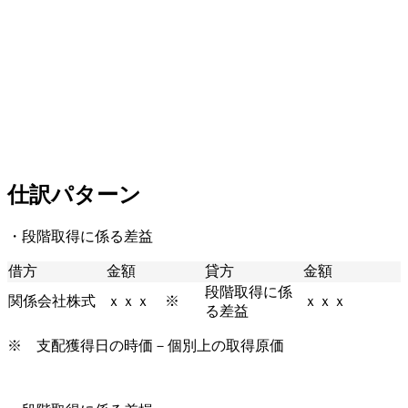
仕訳パターン
・段階取得に係る差益
借方
金額
貸方
金額
段階取得に係
関係会社株式
ｘｘｘ ※
ｘｘｘ
る差益
※ 支配獲得日の時価－個別上の取得原価