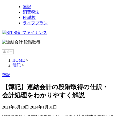
簿記
消費税法
FP試験
ライフプラン
ⓘ 広告
HOME
>
簿記
>
簿記
【簿記】連結会計の段階取得の仕訳・
会計処理をわかりやすく解説
2021年6月18日
2024年1月31日