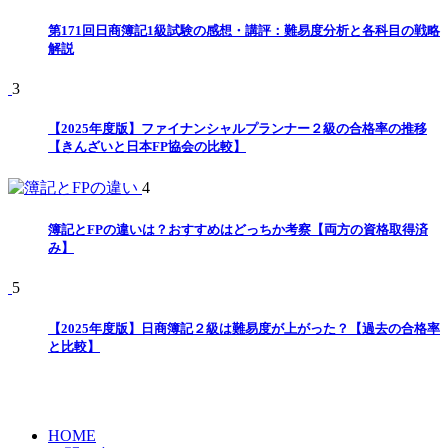
第171回日商簿記1級試験の感想・講評：難易度分析と各科目の戦略
解説
3
【2025年度版】ファイナンシャルプランナー２級の合格率の推移
【きんざいと日本FP協会の比較】
4
簿記とFPの違いは？おすすめはどっちか考察【両方の資格取得済
み】
5
【2025年度版】日商簿記２級は難易度が上がった？【過去の合格率
と比較】
HOME