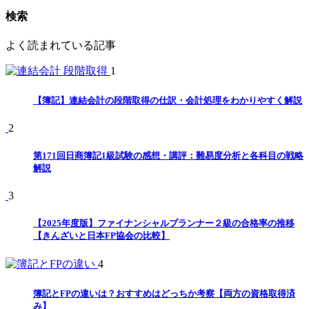
検索
よく読まれている記事
1
【簿記】連結会計の段階取得の仕訳・会計処理をわかりやすく解説
2
第171回日商簿記1級試験の感想・講評：難易度分析と各科目の戦略
解説
3
【2025年度版】ファイナンシャルプランナー２級の合格率の推移
【きんざいと日本FP協会の比較】
4
簿記とFPの違いは？おすすめはどっちか考察【両方の資格取得済
み】