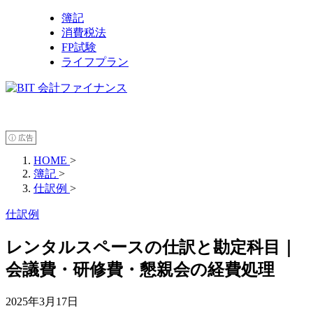
簿記
消費税法
FP試験
ライフプラン
ⓘ 広告
HOME
>
簿記
>
仕訳例
>
仕訳例
レンタルスペースの仕訳と勘定科目｜
会議費・研修費・懇親会の経費処理
2025年3月17日