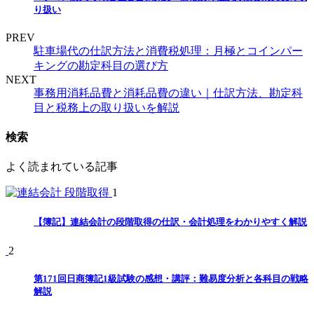
り扱い
PREV
駐車場代の仕訳方法と消費税処理：月極とコインパー
キングの勘定科目の選び方
NEXT
事務用消耗品費と消耗品費の違い｜仕訳方法、勘定科
目と税務上の取り扱いを解説
検索
よく読まれている記事
1
【簿記】連結会計の段階取得の仕訳・会計処理をわかりやすく解説
2
第171回日商簿記1級試験の感想・講評：難易度分析と各科目の戦略
解説