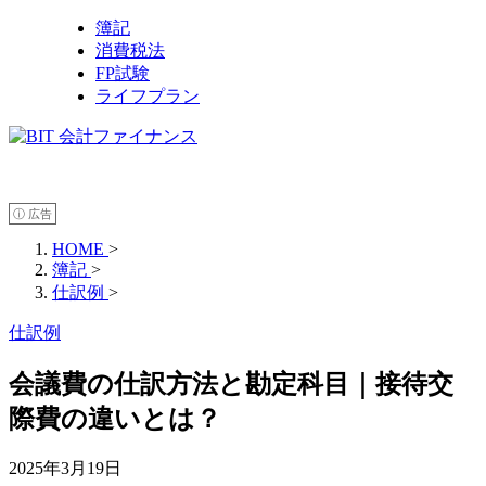
簿記
消費税法
FP試験
ライフプラン
ⓘ 広告
HOME
>
簿記
>
仕訳例
>
仕訳例
会議費の仕訳方法と勘定科目｜接待交
際費の違いとは？
2025年3月19日