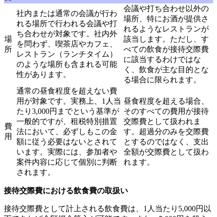
会議や打ち合わせ以外の
社内または通常の会議が行わ
場所、特にお酒が提供さ
れる場所で行われる会議や打
れるようなレストランが
ち合わせが対象です。社内外
場
該当します。ただし、す
を問わず、喫茶店やカフェ、
所
べての飲食が接待交際費
レストラン（ランチタイム）
に該当するわけではな
のような場所も含まれる可能
く、飲食が主な目的とな
性があります。
る場合に限られます。
通常の昼食程度を超えない費
用が対象です。実務上、1人当
昼食程度を超える場合、
たり3,000円までという基準が
そのすべての費用が接待
一般的ですが、租税特別措置
交際費として扱われま
費
法において、必ずしもこの金
す。超過分のみを交際費
用
額に従う必要はないとされて
とするのではなく、支出
います。実際には、参加者や
全額が交際費として扱わ
案件内容に応じて個別に判断
れます。
されます。
接待交際費における飲食費の取扱い
接待交際費として計上される飲食費は、1人当たり5,000円以