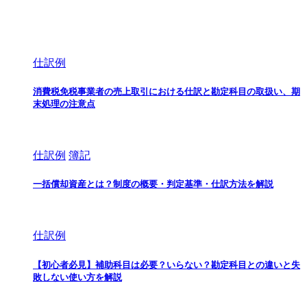
仕訳例
消費税免税事業者の売上取引における仕訳と勘定科目の取扱い、期
末処理の注意点
仕訳例
簿記
一括償却資産とは？制度の概要・判定基準・仕訳方法を解説
仕訳例
【初心者必見】補助科目は必要？いらない？勘定科目との違いと失
敗しない使い方を解説