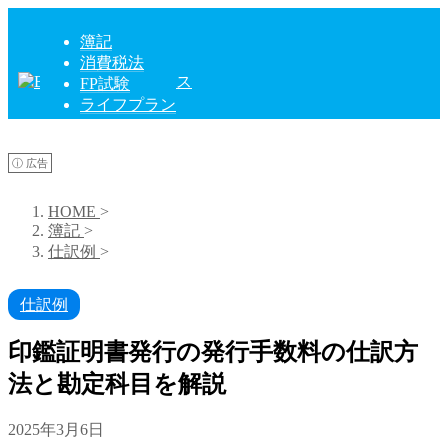
簿記
消費税法
FP試験
ライフプラン
ⓘ 広告
HOME
>
簿記
>
仕訳例
>
仕訳例
印鑑証明書発行の発行手数料の仕訳方
法と勘定科目を解説
2025年3月6日