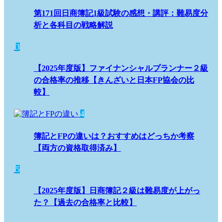
第171回日商簿記1級試験の感想・講評：難易度分
析と各科目の戦略解説
3
【2025年度版】ファイナンシャルプランナー２級
の合格率の推移【きんざいと日本FP協会の比
較】
4
簿記とFPの違いは？おすすめはどっちか考察
【両方の資格取得済み】
5
【2025年度版】日商簿記２級は難易度が上がっ
た？【過去の合格率と比較】