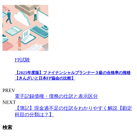
FP試験
【2025年度版】ファイナンシャルプランナー３級の合格率の推移
【きんざいと日本FP協会の比較】
PREV
電子記録債権・債務の仕訳と表示区分
NEXT
【簿記】現金過不足の仕訳をわかりやすく解説【勘定
科目の分類は？】
検索