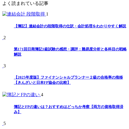
よく読まれている記事
1
【簿記】連結会計の段階取得の仕訳・会計処理をわかりやすく解説
2
第171回日商簿記1級試験の感想・講評：難易度分析と各科目の戦略
解説
3
【2025年度版】ファイナンシャルプランナー２級の合格率の推移
【きんざいと日本FP協会の比較】
4
簿記とFPの違いは？おすすめはどっちか考察【両方の資格取得済
み】
5