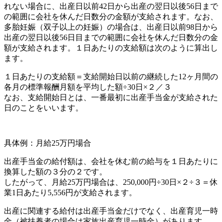
れない場合に、出産日以前42日から出産の翌日以後56日まで
の範囲に会社を休んだ日数分の金額が支給されます。なお、
多胎妊娠（双子以上の妊娠）の場合は、出産日以前98日から
出産の翌日以後56日目までの範囲に会社を休んだ日数分の金
額が支給されます。１日あたりの支給額は次のように算出し
ます。
１日あたりの支給額＝支給開始日以前の継続した12ヶ月間の
各月の標準報酬月額を平均した額÷30日×２／３
なお、支給開始日とは、一番最初に出産手当金が支給された
日のことをいいます。
具体例：月給25万円場合
出産手当金の給付額は、会社を休む前の給与を１日あたりに
換算した額の３分の２です。
したがって、月給25万円場合は、250,000円÷30日×２÷３＝休
業1日あたり5,556円が支給されます。
出産に関連する給付は出産手当金だけでなく、出産育児一時
金（被扶養者の場合は家族出産育児一時金）があります。