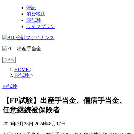
簿記
消費税法
FP試験
ライフプラン
ⓘ 広告
HOME
>
FP試験
>
FP試験
【FP試験】出産手当金、傷病手当金、
任意継続被保険者
2020年7月28日
2024年8月17日