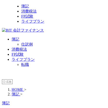
簿記
消費税法
FP試験
ライフプラン
簿記
仕訳例
消費税法
FP試験
ライフプラン
転職
ⓘ 広告
HOME
>
簿記
>
簿記