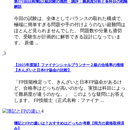
第171回日商簿記1級試験の感想・講評：難易度分析と各科目の戦略
解説
今回の試験は、全体としてバランスの取れた構成で、
極端に簡単すぎる問題や手の付けようのない超難問は
ほとんど見られませんでした。 問題数や分量も適切
で、受験生が計画的に解答できる設計になっていま
す。 原価 ...
3
【2025年度版】ファイナンシャルプランナー２級の合格率の推移
【きんざいと日本FP協会の比較】
「FP技能検定って、きんざいと日本FP協会があるけ
ど、合格率はどっちが高いのかな。実技は科目によっ
て難易度が違うのかな。」 このような疑問にお答え
します。 FP技能士（正式名称：ファイナ ...
4
簿記とFPの違いは？おすすめはどっちか考察【両方の資格取得済
み】