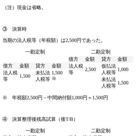
（注）現金は省略。
③ 決算時
当期の法人税等（年税額）は2,500円であった。
一勘定制
二勘定制
借方
金額
貸方
金額
借方
金額
貸方
金額
法人税
仮払法
2,500
1,000
等
人税等
法人税
未払法
1,500
1,500
※
等
人税等
未払法
1,500
人税等
※ 年税額2,500円－中間納付額1,000円＝1,500円
④ 決算整理後残高試算（後T/B）
一勘定制
二勘定制