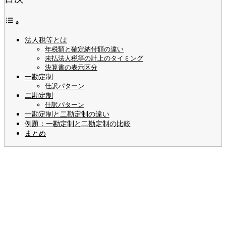
法人税等とは
年税額と確定納付額の違い
未払法人税等の計上のタイミング
決算書の表示区分
一勘定制
仕訳パターン
二勘定制
仕訳パターン
一勘定制と二勘定制の違い
例題：一勘定制と二勘定制の比較
まとめ