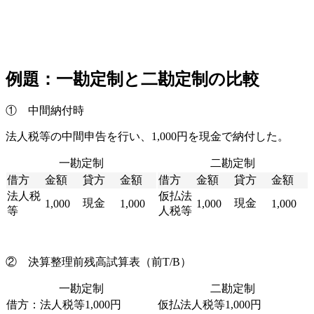
例題：一勘定制と二勘定制の比較
① 中間納付時
法人税等の中間申告を行い、1,000円を現金で納付した。
一勘定制
二勘定制
借方
金額
貸方
金額
借方
金額
貸方
金額
法人税
仮払法
現金
現金
1,000
1,000
1,000
1,000
等
人税等
② 決算整理前残高試算表（前T/B）
一勘定制
二勘定制
借方：法人税等1,000円
仮払法人税等1,000円