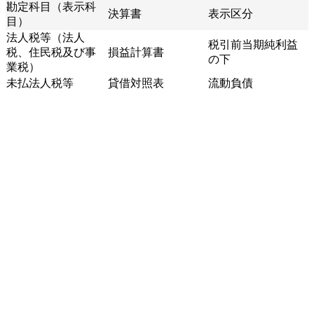
勘定科目（表示科
決算書
表示区分
目）
法人税等（法人
税引前当期純利益
税、住民税及び事
損益計算書
の下
業税）
未払法人税等
貸借対照表
流動負債