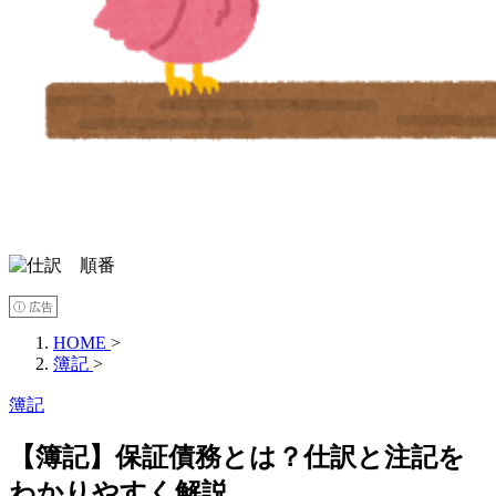
ⓘ 広告
HOME
>
簿記
>
簿記
【簿記】保証債務とは？仕訳と注記を
わかりやすく解説