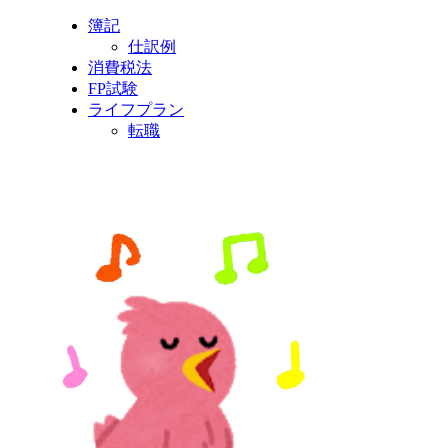
簿記
仕訳例
消費税法
FP試験
ライフプラン
転職