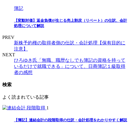
簿記
【変動対価】返金負債が生じる売上割戻（リベート）の仕訳、会計
処理について解説
PREV
新株予約権の取得者側の仕訳・会計処理【保有目的に
注意】
NEXT
ひろゆき氏「無職、職歴なしでも簿記の資格を持って
いるだけで就職できる」について、日商簿記１級取得
者の感想
検索
よく読まれている記事
1
【簿記】連結会計の段階取得の仕訳・会計処理をわかりやすく解説