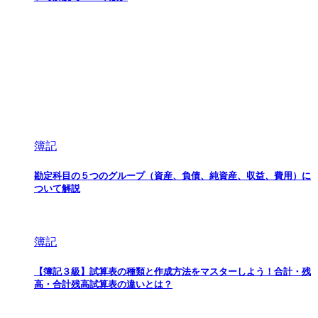
簿記
勘定科目の５つのグループ（資産、負債、純資産、収益、費用）に
ついて解説
簿記
【簿記３級】試算表の種類と作成方法をマスターしよう！合計・残
高・合計残高試算表の違いとは？