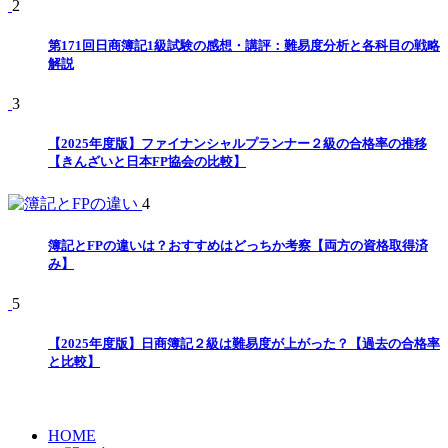
2
第171回日商簿記1級試験の感想・講評：難易度分析と各科目の戦略
解説
3
【2025年度版】ファイナンシャルプランナー２級の合格率の推移
【きんざいと日本FP協会の比較】
4
簿記とFPの違いは？おすすめはどっちか考察【両方の資格取得済
み】
5
【2025年度版】日商簿記２級は難易度が上がった？【過去の合格率
と比較】
HOME