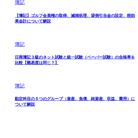
簿記
【簿記】ゴルフ会員権の取得、減損処理、貸倒引当金の設定、税効
果会計について解説
簿記
日商簿記３級のネット試験と統一試験（ペーパー試験）の合格率を
比較【難易度は同じ？】
簿記
勘定科目の５つのグループ（資産、負債、純資産、収益、費用）に
ついて解説