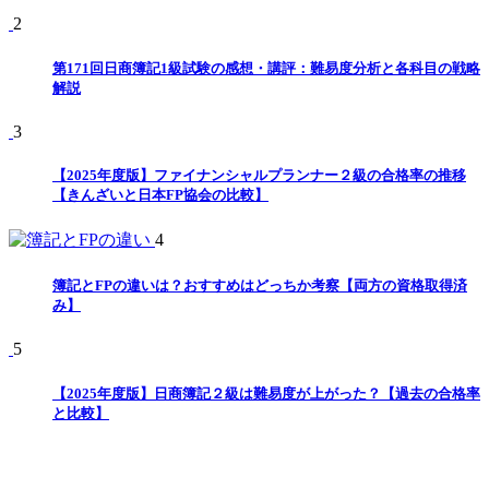
2
第171回日商簿記1級試験の感想・講評：難易度分析と各科目の戦略
解説
3
【2025年度版】ファイナンシャルプランナー２級の合格率の推移
【きんざいと日本FP協会の比較】
4
簿記とFPの違いは？おすすめはどっちか考察【両方の資格取得済
み】
5
【2025年度版】日商簿記２級は難易度が上がった？【過去の合格率
と比較】