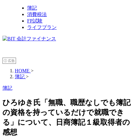
簿記
消費税法
FP試験
ライフプラン
ⓘ 広告
HOME
>
簿記
>
簿記
ひろゆき氏「無職、職歴なしでも簿記
の資格を持っているだけで就職でき
る」について、日商簿記１級取得者の
感想