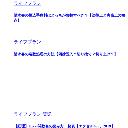
ライフプラン
請求書の振込手数料はどっちが負担すべき？【法律上と実務上の観
点】
ライフプラン
請求書の端数処理の方法【四捨五入？切り捨て？切り上げ？】
ライフプラン
簿記
【経理】Excel関数名の読み方一覧表【エクセル365、2019】