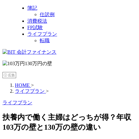
簿記
仕訳例
消費税法
FP試験
ライフプラン
転職
ⓘ 広告
HOME
>
ライフプラン
>
ライフプラン
扶養内で働く主婦はどっちが得？年収
103万の壁と130万の壁の違い