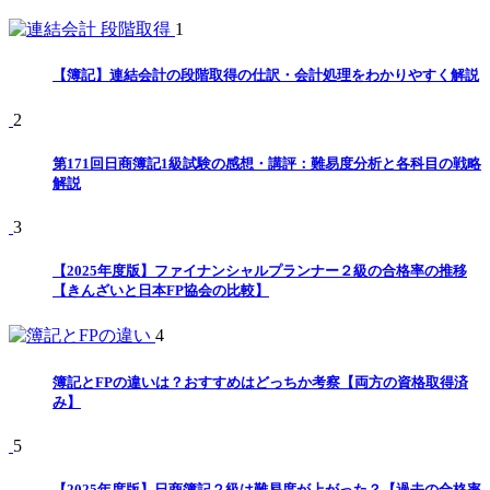
1
【簿記】連結会計の段階取得の仕訳・会計処理をわかりやすく解説
2
第171回日商簿記1級試験の感想・講評：難易度分析と各科目の戦略
解説
3
【2025年度版】ファイナンシャルプランナー２級の合格率の推移
【きんざいと日本FP協会の比較】
4
簿記とFPの違いは？おすすめはどっちか考察【両方の資格取得済
み】
5
【2025年度版】日商簿記２級は難易度が上がった？【過去の合格率