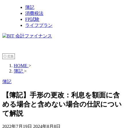
簿記
消費税法
FP試験
ライフプラン
ⓘ 広告
HOME
>
簿記
>
簿記
【簿記】手形の更改：利息を額面に含
める場合と含めない場合の仕訳につい
て解説
2022年7月19日
2024年8月8日