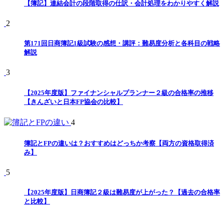
【簿記】連結会計の段階取得の仕訳・会計処理をわかりやすく解説
2
第171回日商簿記1級試験の感想・講評：難易度分析と各科目の戦略
解説
3
【2025年度版】ファイナンシャルプランナー２級の合格率の推移
【きんざいと日本FP協会の比較】
4
簿記とFPの違いは？おすすめはどっちか考察【両方の資格取得済
み】
5
【2025年度版】日商簿記２級は難易度が上がった？【過去の合格率
と比較】