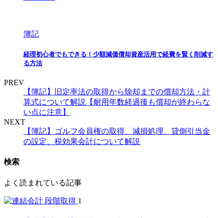
簿記
経理初心者でもできる！少額減価償却資産活用で経費を賢く削減す
る方法
PREV
【簿記】旧定率法の取得から除却までの償却方法・計
算式について解説【耐用年数経過後も償却が終わらな
い点に注意】
NEXT
【簿記】ゴルフ会員権の取得、減損処理、貸倒引当金
の設定、税効果会計について解説
検索
よく読まれている記事
1