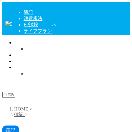
簿記
消費税法
FP試験
ライフプラン
簿記
仕訳例
消費税法
FP試験
ライフプラン
転職
ⓘ 広告
HOME
>
簿記
>
簿記