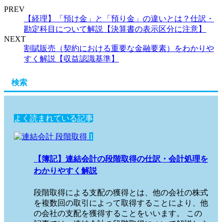
PREV
【経理】「預け金」と「預り金」の違いとは？仕訳・
勘定科目について解説【決算書の表示区分に注意】
NEXT
割賦販売（契約における重要な金融要素）をわかりや
すく解説【収益認識基準】
検索
よく読まれている記事
1
【簿記】連結会計の段階取得の仕訳・会計処理を
わかりやすく解説
段階取得による支配の獲得とは、他の会社の株式
を複数回の取引によって取得することにより、他
の会社の支配を獲得することをいいます。 この