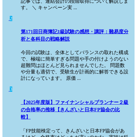
記事では、連結会計の段階取得について解説しま
す。 ＼ キャンペーン実 ...
2
第171回日商簿記1級試験の感想・講評：難易度分
析と各科目の戦略解説
今回の試験は、全体としてバランスの取れた構成
で、極端に簡単すぎる問題や手の付けようのない
超難問はほとんど見られませんでした。 問題数
や分量も適切で、受験生が計画的に解答できる設
計になっています。 原価 ...
3
【2025年度版】ファイナンシャルプランナー２級
の合格率の推移【きんざいと日本FP協会の比
較】
「FP技能検定って、きんざいと日本FP協会があ