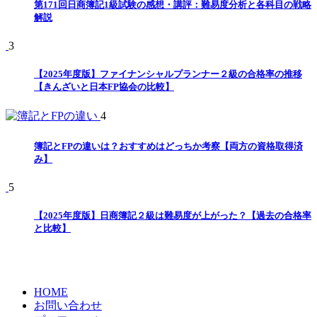
第171回日商簿記1級試験の感想・講評：難易度分析と各科目の戦略
解説
3
【2025年度版】ファイナンシャルプランナー２級の合格率の推移
【きんざいと日本FP協会の比較】
4
簿記とFPの違いは？おすすめはどっちか考察【両方の資格取得済
み】
5
【2025年度版】日商簿記２級は難易度が上がった？【過去の合格率
と比較】
HOME
お問い合わせ