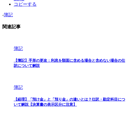
コピーする
-
簿記
関連記事
簿記
【簿記】手形の更改：利息を額面に含める場合と含めない場合の仕
訳について解説
簿記
【経理】「預け金」と「預り金」の違いとは？仕訳・勘定科目につ
いて解説【決算書の表示区分に注意】