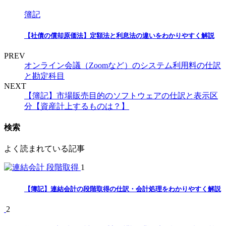
簿記
【社債の償却原価法】定額法と利息法の違いをわかりやすく解説
PREV
オンライン会議（Zoomなど）のシステム利用料の仕訳
と勘定科目
NEXT
【簿記】市場販売目的のソフトウェアの仕訳と表示区
分【資産計上するものは？】
検索
よく読まれている記事
1
【簿記】連結会計の段階取得の仕訳・会計処理をわかりやすく解説
2