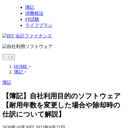
簿記
消費税法
FP試験
ライフプラン
ⓘ 広告
HOME
>
簿記
>
簿記
【簿記】自社利用目的のソフトウェア
【耐用年数を変更した場合や除却時の
仕訳について解説】
2020年10月20日
2023年9月22日