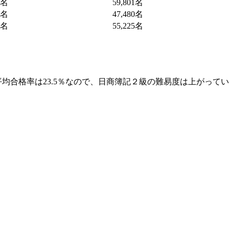
7名
59,801名
3名
47,480名
9名
55,225名
4回の平均合格率は23.5％なので、日商簿記２級の難易度は上がって