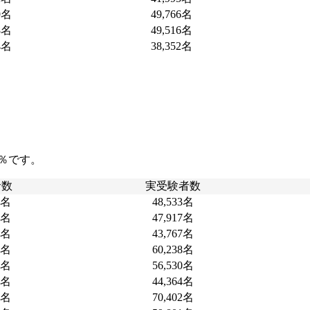
9名
49,766名
8名
49,516名
4名
38,352名
5％です。
者数
実受験者数
0名
48,533名
7名
47,917名
9名
43,767名
7名
60,238名
8名
56,530名
8名
44,364名
3名
70,402名