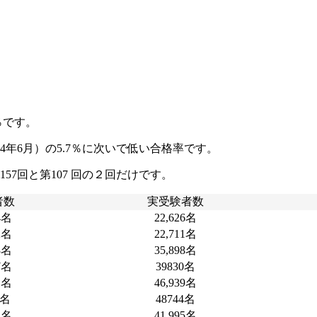
％です。
2004年6月）の5.7％に次いで低い合格率です。
57回と第107 回の２回だけです。
者数
実受験者数
4名
22,626名
2名
22,711名
3名
35,898名
7名
39830名
1名
46,939名
6名
48744名
2名
41,995名