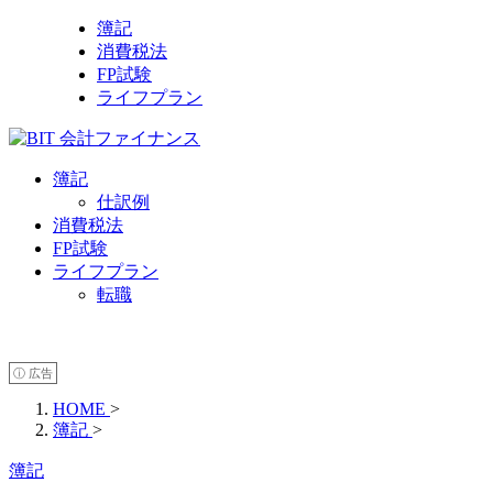
簿記
消費税法
FP試験
ライフプラン
簿記
仕訳例
消費税法
FP試験
ライフプラン
転職
ⓘ 広告
HOME
>
簿記
>
簿記