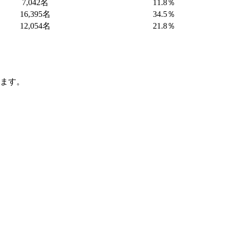
7,042名
11.8％
16,395名
34.5％
12,054名
21.8％
います。