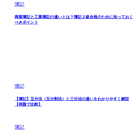
簿記
商業簿記と工業簿記の違いとは？簿記２級合格のために知っておく
べきポイント
簿記
【簿記】五分法（五分割法）と三分法の違いをわかりやすく解説
【例題で比較】
簿記