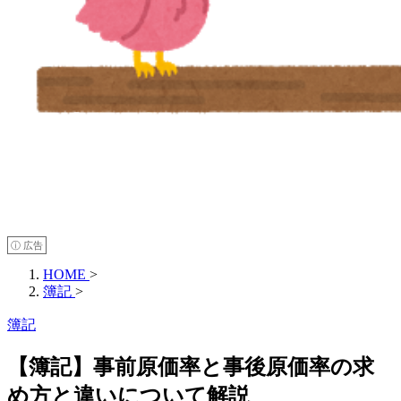
ⓘ 広告
HOME
>
簿記
>
簿記
【簿記】事前原価率と事後原価率の求
め方と違いについて解説