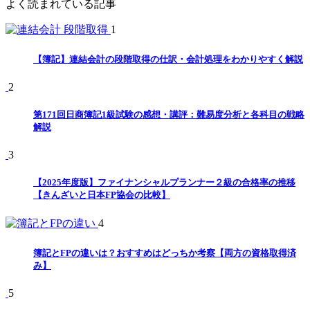
よく読まれている記事
1
【簿記】連結会計の段階取得の仕訳・会計処理をわかりやすく解説
2
第171回日商簿記1級試験の感想・講評：難易度分析と各科目の戦略
解説
3
【2025年度版】ファイナンシャルプランナー２級の合格率の推移
【きんざいと日本FP協会の比較】
4
簿記とFPの違いは？おすすめはどっちか考察【両方の資格取得済
み】
5