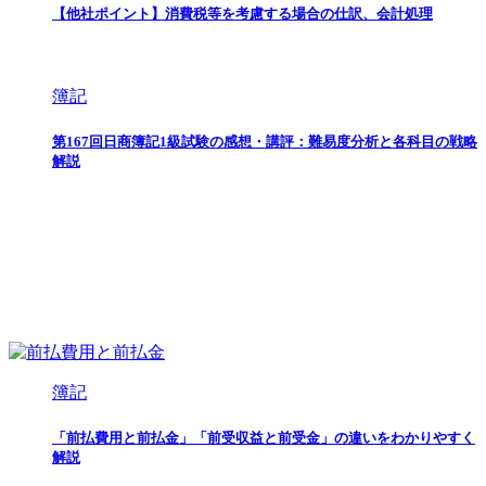
【他社ポイント】消費税等を考慮する場合の仕訳、会計処理
簿記
第167回日商簿記1級試験の感想・講評：難易度分析と各科目の戦略
解説
簿記
「前払費用と前払金」「前受収益と前受金」の違いをわかりやすく
解説