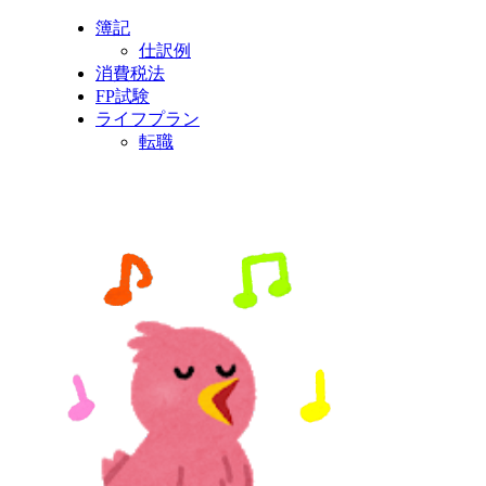
簿記
仕訳例
消費税法
FP試験
ライフプラン
転職