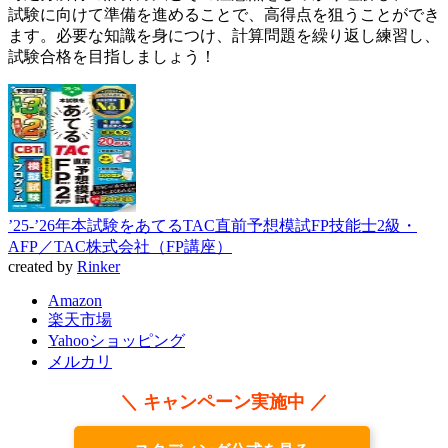
試験に向けて準備を進めることで、高得点を狙うことができ
ます。必要な知識を身につけ、計算問題を繰り返し練習し、
試験合格を目指しましょう！
’25-’26年本試験をあてるTAC直前予想模試FP技能士2級・
AFP／TAC株式会社（FP講座）
created by
Rinker
Amazon
楽天市場
Yahooショッピング
メルカリ
＼ キャンペーン実施中 ／