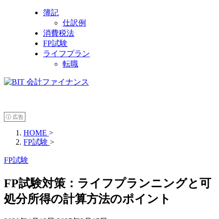
簿記
仕訳例
消費税法
FP試験
ライフプラン
転職
ⓘ 広告
HOME
>
FP試験
>
FP試験
FP試験対策：ライフプランニングと可
処分所得の計算方法のポイント