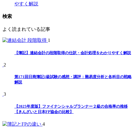
やすく解説
検索
よく読まれている記事
1
【簿記】連結会計の段階取得の仕訳・会計処理をわかりやすく解説
2
第171回日商簿記1級試験の感想・講評：難易度分析と各科目の戦略
解説
3
【2025年度版】ファイナンシャルプランナー２級の合格率の推移
【きんざいと日本FP協会の比較】
4