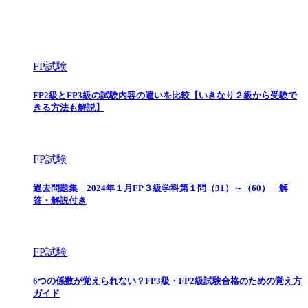
FP試験
FP2級とFP3級の試験内容の違いを比較【いきなり２級から受験で
きる方法も解説】
FP試験
過去問題集 2024年１月FP３級学科第１問（31）～（60） 解
答・解説付き
FP試験
6つの係数が覚えられない？FP3級・FP2級試験合格のための覚え方
ガイド