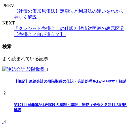
PREV
【社債の償却原価法】定額法と利息法の違いをわかり
やすく解説
NEXT
「クレジット売掛金」の仕訳と貸借対照表の表示区分
【売掛金と何が違う？】
検索
よく読まれている記事
1
【簿記】連結会計の段階取得の仕訳・会計処理をわかりやすく解説
2
第171回日商簿記1級試験の感想・講評：難易度分析と各科目の戦略
解説
3