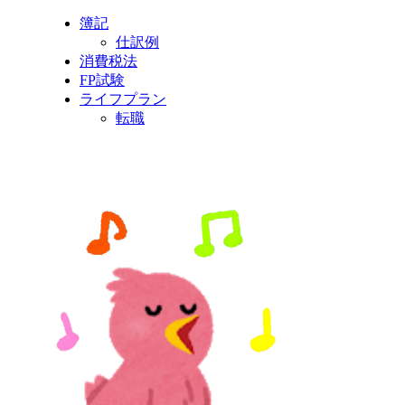
簿記
仕訳例
消費税法
FP試験
ライフプラン
転職