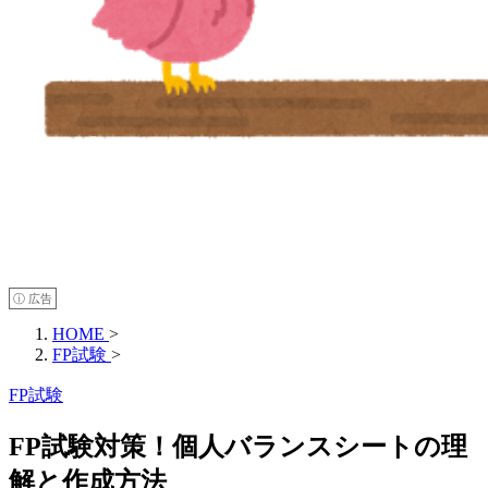
ⓘ 広告
HOME
>
FP試験
>
FP試験
FP試験対策！個人バランスシートの理
解と作成方法