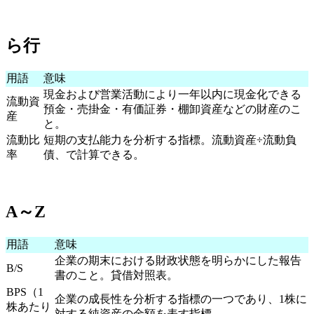
ら行
用語
意味
現金および営業活動により一年以内に現金化できる
流動資
預金・売掛金・有価証券・棚卸資産などの財産のこ
産
と。
流動比
短期の支払能力を分析する指標。流動資産÷流動負
率
債、で計算できる。
A～Z
用語
意味
企業の期末における財政状態を明らかにした報告
B/S
書のこと。貸借対照表。
BPS（1
企業の成長性を分析する指標の一つであり、1株に
株あたり
対する純資産の金額を表す指標。