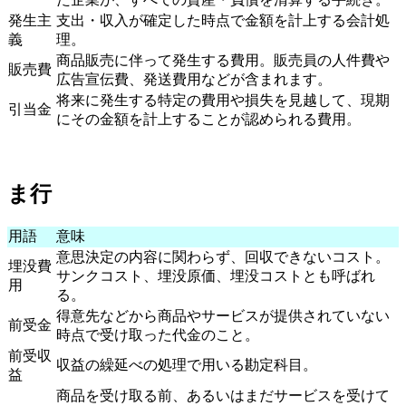
発生主
支出・収入が確定した時点で金額を計上する会計処
義
理。
商品販売に伴って発生する費用。販売員の人件費や
販売費
広告宣伝費、発送費用などが含まれます。
将来に発生する特定の費用や損失を見越して、現期
引当金
にその金額を計上することが認められる費用。
ま行
用語
意味
意思決定の内容に関わらず、回収できないコスト。
埋没費
サンクコスト、埋没原価、埋没コストとも呼ばれ
用
る。
得意先などから商品やサービスが提供されていない
前受金
時点で受け取った代金のこと。
前受収
収益の繰延べの処理で用いる勘定科目。
益
商品を受け取る前、あるいはまだサービスを受けて