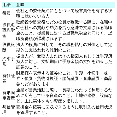
用語
意味
会社との委任契約にもとづいて経営責任を有する役
役員
職に就いている人。
取締役や監査役などの役員が退職する際に、在職中
役員退
の会社への貢献や功労を労う意味で支給される退職
職慰労
金のこと。従業員に対する退職慰労金と同じく、退
金
職所得税が課税されます。
役員報
法人の役員に対して、その職務執行の対価として定
酬
期的に支払われる報酬のこと。
振出人が、受取人またはその指図人もしくは手形所
約束手
持人に対し、支払期日に手形金額の支払を約束した
形
証券のこと。
財産権を表示する証券のこと。手形・小切手・株
有価証
券・債券・貨物引換証・船荷証券・倉庫証券・商品
券
券などがあります。
企業が営業活動に際し、長期にわたって利用するた
有形固
めに所有している資産のこと。土地や建物、設備な
定資産
ど、主に実体をもつ資産を指します。
与信管
売掛金を確実に回収できるように取引先の信用状況
理
を管理すること。