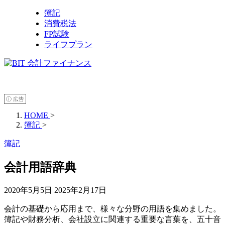
簿記
消費税法
FP試験
ライフプラン
ⓘ 広告
HOME
>
簿記
>
簿記
会計用語辞典
2020年5月5日
2025年2月17日
会計の基礎から応用まで、様々な分野の用語を集めました。
簿記や財務分析、会社設立に関連する重要な言葉を、五十音