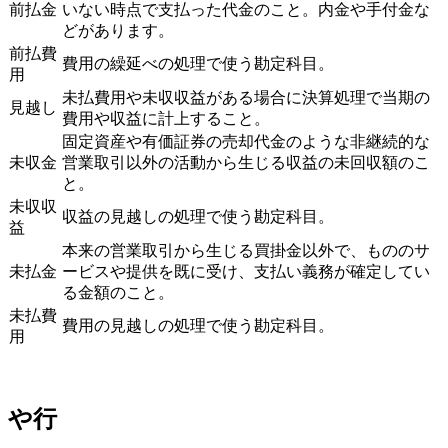
前払金
いない時点で支払った代金のこと。内金や手付金な
どがあります。
前払費
費用の繰延べの処理で使う勘定科目。
用
未払費用や未収収益がある場合に決算処理で当期の
見越し
費用や収益に計上すること。
固定資産や有価証券の売却代金のような非継続的な
未収金
営業取引以外の活動から生じる収益の未回収額のこ
と。
未収収
収益の見越しの処理で使う勘定科目。
益
本来の営業取引から生じる買掛金以外で、もののサ
未払金
ービスや提供を既に受け、支払い義務が確定してい
る金額のこと。
未払費
費用の見越しの処理で使う勘定科目。
用
や行