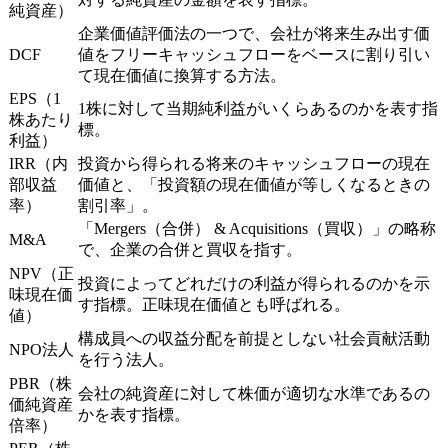
純資産）
企業価値評価法の一つで、会社が将来生み出す価
DCF
値をフリーキャッシュフローをベースに割り引い
て現在価値に換算する方法。
EPS（1
1株に対して当期純利益がいくらあるのかを表す指
株あたり
標。
利益）
IRR（内
投資から得られる将来のキャッシュフローの現在
部収益
価値と、「投資額の現在価値が等しくなるときの
率）
割引率」。
「Mergers（合併） & Acquisitions（買収）」の略称
M&A
で、企業の合併と買収を指す。
NPV（正
投資によってどれだけの利益が得られるのかを示
味現在価
す指標。正味現在価値とも呼ばれる。
値）
構成員への収益分配を前提としない社会貢献活動
NPO法人
を行う法人。
PBR（株
会社の純資産に対して株価が適切な水準であるの
価純資産
かを表す指標。
倍率）