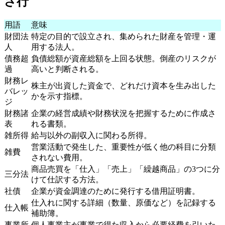
さ行
用語
意味
財団法
特定の目的で設立され、集められた財産を管理・運
人
用する法人。
債務超
負債総額が資産総額を上回る状態。倒産のリスクが
過
高いと判断される。
財務レ
株主が出資した資金で、どれだけ資本を生み出した
バレッ
かを示す指標。
ジ
財務諸
企業の経営成績や財務状況を把握するために作成さ
表
れる書類。
雑所得
給与以外の副収入に関わる所得。
営業活動で発生した、重要性が低く他の科目に分類
雑費
されない費用。
商品売買を「仕入」「売上」「繰越商品」の3つに分
三分法
けて仕訳する方法。
社債
企業が資金調達のために発行する借用証明書。
仕入れに関する詳細（数量、原価など）を記録する
仕入帳
補助簿。
事業所
個人事業主が事業で得た収入から必要経費を引いた