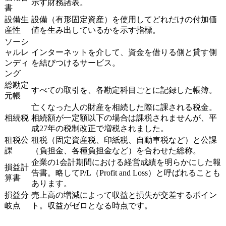
示す財務諸表。
書
設備生
設備（有形固定資産）を使用してどれだけの付加価
産性
値を生み出しているかを示す指標。
ソーシ
ャルレ
インターネットを介して、資金を借りる側と貸す側
ンディ
を結びつけるサービス。
ング
総勘定
すべての取引を、各勘定科目ごとに記録した帳簿。
元帳
亡くなった人の財産を相続した際に課される税金。
相続税
相続額が一定額以下の場合は課税されませんが、平
成27年の税制改正で増税されました。
租税公
租税（固定資産税、印紙税、自動車税など）と公課
課
（負担金、各種負担金など）を合わせた総称。
企業の1会計期間における経営成績を明らかにした報
損益計
告書。略してP/L（Profit and Loss）と呼ばれることも
算書
あります。
損益分
売上高の増減によって収益と損失が交差するポイン
岐点
ト。収益がゼロとなる時点です。