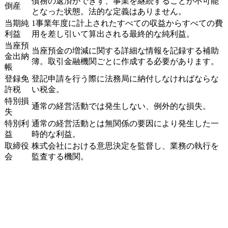
債務の返済ができず、事業を継続することが不可能
倒産
となった状態。法的な定義はありません。
当期純
1事業年度に計上されたすべての収益からすべての費
利益
用を差し引いて算出される最終的な純利益。
当座預
当座預金の増減に関する詳細な情報を記録する補助
金出納
簿。取引金融機関ごとに作成する必要があります。
帳
登録免
登記申請を行う際に法務局に納付しなければならな
許税
い税金。
特別損
通常の経営活動では発生しない、例外的な損失。
失
特別利
通常の経営活動とは無関係の要因により発生した一
益
時的な利益。
取締役
株式会社における意思決定を監督し、業務の執行を
会
監査する機関。