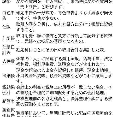
諸掛
かかる費用を「仕入諸掛」、販売時にかかる費用を
「売上諸掛」と呼びます。
白色申
確定申告の一形式で、青色申告よりも手続きが簡便
告
ですが、特典が少ない。
取引内容を分析し、借方と貸方に分けて帳簿に記録
仕訳
すること。
取引を発生順に借方と貸方に分類して記録する帳簿
仕訳帳
で、元帳への転記の基礎となるもの。
仕訳日
勘定科目ごとにその日の取引合計を集計した表。
計表
企業の「人」に関連する費用全般。給与手当、法定
人件費
福利費、福利厚生費、退職金などが含まれます。
現金や預金の入出金を記録した帳簿。現金出納帳、
出納帳
小口現金出納帳、預金出納帳などがこれに該当しま
す。
税効果
会計上の利益と税務上の所得が一致しない場合、そ
会計
の差額を合理的に期間配分するための会計処理。
決算整理前の各勘定残高と、決算整理仕訳による残
精算表
高の変動をまとめた表。
製造原
製造業において、当期に販売した製品の製造原価を
価報告