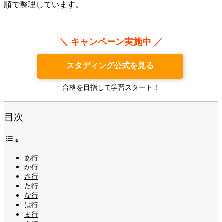
順で整理しています。
＼ キャンペーン実施中 ／
スタディング公式を見る
合格を目指して学習スタート！
目次
あ行
か行
さ行
た行
な行
は行
ま行