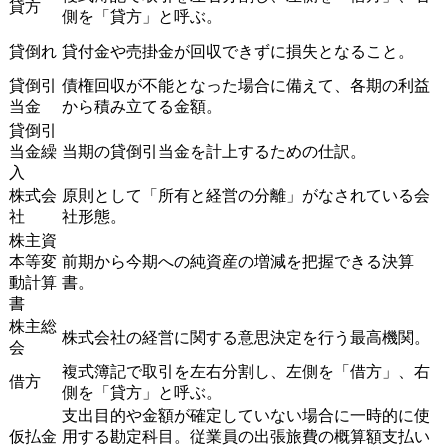
貸方
側を「貸方」と呼ぶ。
貸倒れ
貸付金や売掛金が回収できずに損失となること。
貸倒引
債権回収が不能となった場合に備えて、各期の利益
当金
から積み立てる金額。
貸倒引
当金繰
当期の貸倒引当金を計上するための仕訳。
入
株式会
原則として「所有と経営の分離」がなされている会
社
社形態。
株主資
本等変
前期から今期への純資産の増減を把握できる決算
動計算
書。
書
株主総
株式会社の経営に関する意思決定を行う最高機関。
会
複式簿記で取引を左右分割し、左側を「借方」、右
借方
側を「貸方」と呼ぶ。
支出目的や金額が確定していない場合に一時的に使
仮払金
用する勘定科目。従業員の出張旅費の概算額支払い