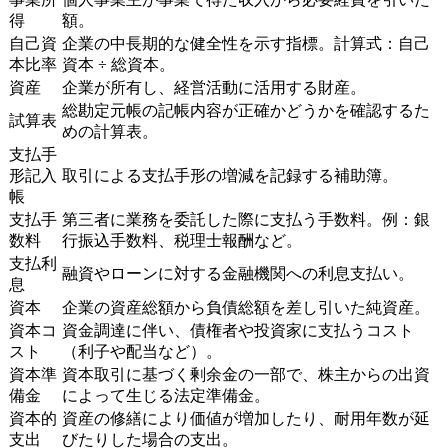
得
額。
自己資
企業の中長期的な健全性を示す指標。計算式：自己
本比率
資本 ÷ 総資本。
資産
企業が所有し、経営活動に活用する財産。
総勘定元帳の記帳内容が正確かどうかを確認するた
試算表
めの計算表。
支払手
形記入
取引による支払手形の増減を記録する補助簿。
帳
支払手
第三者に業務を委託した際に支払う手数料。例：銀
数料
行振込手数料、税理士報酬など。
支払利
融資やローンに対する金融機関への利息支払い。
息
資本
企業の資産総額から負債総額を差し引いた純資産。
資本コ
資金調達に伴い、債権者や投資家に支払うコスト
スト
（利子や配当など）。
資本準
資本取引に基づく剰余金の一部で、株主からの出資
備金
によって生じる法定準備金。
資本的
資産の修繕により価値が増加したり、耐用年数が延
支出
びたりした場合の支出。