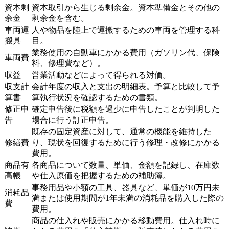
資本剰
資本取引から生じる剰余金。資本準備金とその他の
余金
剰余金を含む。
車両運
人や物品を陸上で運搬するための車両を管理する科
搬具
目。
業務使用の自動車にかかる費用（ガソリン代、保険
車両費
料、修理費など）。
収益
営業活動などによって得られる対価。
収支計
会計年度の収入と支出の明細表。予算と比較して予
算書
算執行状況を確認するための書類。
修正申
確定申告後に税額を過少に申告したことが判明した
告
場合に行う訂正申告。
既存の固定資産に対して、通常の機能を維持した
修繕費
り、現状を回復するために行う修理・改修にかかる
費用。
商品有
各商品について数量、単価、金額を記録し、在庫数
高帳
や仕入原価を把握するための補助簿。
事務用品や小額の工具、器具など、単価が10万円未
消耗品
満または使用期間が1年未満の消耗品を購入した際の
費
費用。
商品の仕入れや販売にかかる移動費用。仕入れ時に