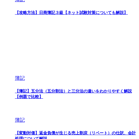
【攻略方法】日商簿記３級【ネット試験対策についても解説】
簿記
【簿記】五分法（五分割法）と三分法の違いをわかりやすく解説
【例題で比較】
簿記
【変動対価】返金負債が生じる売上割戻（リベート）の仕訳、会計
処理について解説