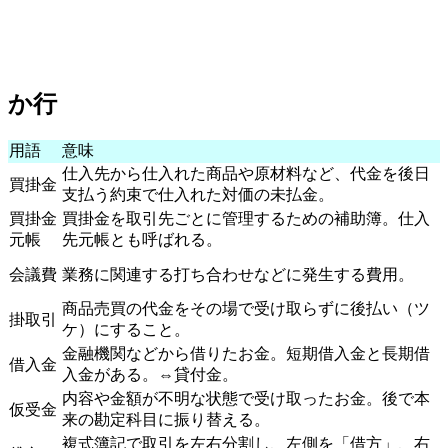
か行
用語
意味
仕入先から仕入れた商品や原材料など、代金を後日
買掛金
支払う約束で仕入れた対価の未払金。
買掛金
買掛金を取引先ごとに管理するための補助簿。仕入
元帳
先元帳とも呼ばれる。
会議費
業務に関連する打ち合わせなどに発生する費用。
商品売買の代金をその場で受け取らずに後払い（ツ
掛取引
ケ）にすること。
金融機関などから借りたお金。短期借入金と長期借
借入金
入金がある。⇔貸付金。
内容や金額が不明な状態で受け取ったお金。後で本
仮受金
来の勘定科目に振り替える。
複式簿記で取引を左右分割し、左側を「借方」、右