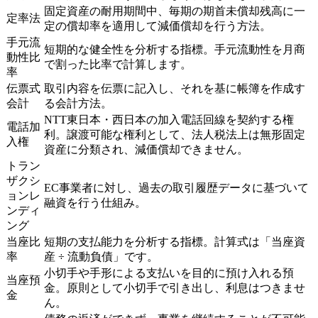
固定資産の耐用期間中、毎期の期首未償却残高に一
定率法
定の償却率を適用して減価償却を行う方法。
手元流
短期的な健全性を分析する指標。手元流動性を月商
動性比
で割った比率で計算します。
率
伝票式
取引内容を伝票に記入し、それを基に帳簿を作成す
会計
る会計方法。
NTT東日本・西日本の加入電話回線を契約する権
電話加
利。譲渡可能な権利として、法人税法上は無形固定
入権
資産に分類され、減価償却できません。
トラン
ザクシ
EC事業者に対し、過去の取引履歴データに基づいて
ョンレ
融資を行う仕組み。
ンディ
ング
当座比
短期の支払能力を分析する指標。計算式は「当座資
率
産 ÷ 流動負債」です。
小切手や手形による支払いを目的に預け入れる預
当座預
金。原則として小切手で引き出し、利息はつきませ
金
ん。