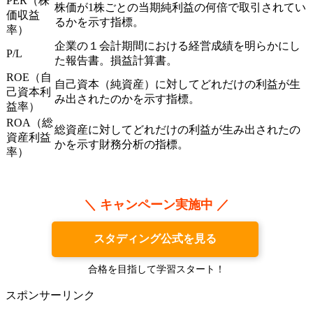
PER（株
株価が1株ごとの当期純利益の何倍で取引されてい
価収益
るかを示す指標。
率）
企業の１会計期間における経営成績を明らかにし
P/L
た報告書。損益計算書。
ROE（自
自己資本（純資産）に対してどれだけの利益が生
己資本利
み出されたのかを示す指標。
益率）
ROA（総
総資産に対してどれだけの利益が生み出されたの
資産利益
かを示す財務分析の指標。
率）
＼ キャンペーン実施中 ／
スタディング公式を見る
合格を目指して学習スタート！
スポンサーリンク