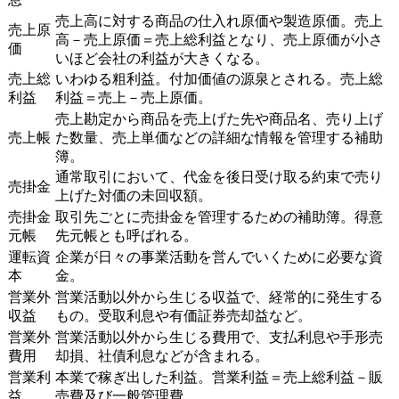
売上高に対する商品の仕入れ原価や製造原価。売上
売上原
高－売上原価＝売上総利益となり、売上原価が小さ
価
いほど会社の利益が大きくなる。
売上総
いわゆる粗利益。付加価値の源泉とされる。売上総
利益
利益＝売上－売上原価。
売上勘定から商品を売上げた先や商品名、売り上げ
売上帳
た数量、売上単価などの詳細な情報を管理する補助
簿。
通常取引において、代金を後日受け取る約束で売り
売掛金
上げた対価の未回収額。
売掛金
取引先ごとに売掛金を管理するための補助簿。得意
元帳
先元帳とも呼ばれる。
運転資
企業が日々の事業活動を営んでいくために必要な資
本
金。
営業外
営業活動以外から生じる収益で、経常的に発生する
収益
もの。受取利息や有価証券売却益など。
営業外
営業活動以外から生じる費用で、支払利息や手形売
費用
却損、社債利息などが含まれる。
営業利
本業で稼ぎ出した利益。営業利益＝売上総利益－販
益
売費及び一般管理費。