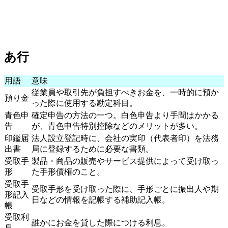
あ行
用語
意味
従業員や取引先が負担すべきお金を、一時的に預か
預り金
った際に使用する勘定科目。
青色申
確定申告の方法の一つ。白色申告より手間はかかる
告
が、青色申告特別控除などのメリットが多い。
印鑑届
法人設立登記時に、会社の実印（代表者印）を法務
出書
局に登録するために必要な書類。
受取手
製品・商品の販売やサービス提供によって受け取っ
形
た手形債権のこと。
受取手
受取手形を受け取った際に、手形ごとに振出人や期
形記入
日などの情報を記帳する補助記入帳。
帳
受取利
誰かにお金を貸した際につける利息。
息