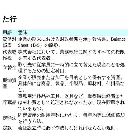
た行
用語
意味
貸借対
企業の期末における財政状態を示す報告書。Balance
照表
Sheet（B/S）の略称。
代表取
株式会社において、業務執行に関するすべての権限
締役
を有する代表者。
取引先や従業員に一時的に立て替えた現金などを処
立替金
理するための勘定科目。
企業が販売または加工を目的として保有する資産。
棚卸資
具体的には商品、製品、半製品、原材料、仕掛品な
産
ど。
事務用消耗品や工具、器具など、取得時に経費また
貯蔵品
は材料費として処理されなかったが、現在貯蔵され
ているもの。
固定資産の耐用年数にわたり、毎年均等に減価償却
定額法
を行う方法。
定款
会社設立時に必ず作成しなければならない規則。