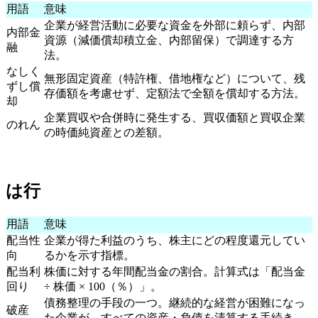
用語
意味
企業が経営活動に必要な資金を外部に頼らず、内部
内部金
資源（減価償却積立金、内部留保）で調達する方
融
法。
なしく
無形固定資産（特許権、借地権など）について、残
ずし償
存価額を考慮せず、定額法で全額を償却する方法。
却
企業買収や合併時に発生する、買収価額と買収企業
のれん
の時価純資産との差額。
は行
用語
意味
配当性
企業が得た利益のうち、株主にどの程度還元してい
向
るかを示す指標。
配当利
株価に対する年間配当金の割合。計算式は「配当金
回り
÷ 株価 × 100（％）」。
債務整理の手段の一つ。継続的な経営が困難になっ
破産
た企業が、すべての資産・負債を清算する手続き。