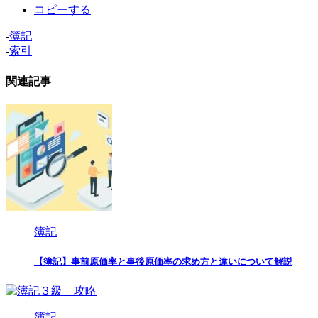
コピーする
-
簿記
-
索引
関連記事
簿記
【簿記】事前原価率と事後原価率の求め方と違いについて解説
簿記