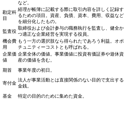
など。
経理が帳簿に記載する際に取引内容を詳しく記録す
勘定科
るための項目。資産、負債、資本、費用、収益など
目
を細分化したもの。
取締役および会計参与の職務執行を監査し、健全か
監査役
つ適正な企業経営を実現する役員。
機会費
もう一方の選択肢なら得られたであろう利益。オポ
用
チュニティーコストとも呼ばれる。
企業価
企業全体の価値。事業価値に投資有価証券や遊休資
値
産の価値を含む。
期首
事業年度の初日。
法人が事業活動とは直接関係のない目的で支出する
寄付金
金銭。
基金
特定の目的のために集めた資金。